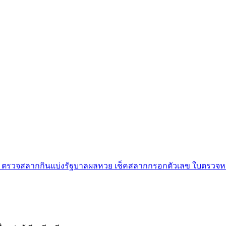
 ตรวจสลากกินแบ่งรัฐบาลผลหวย เช็คสลากกรอกตัวเลข ใบตรวจหวย