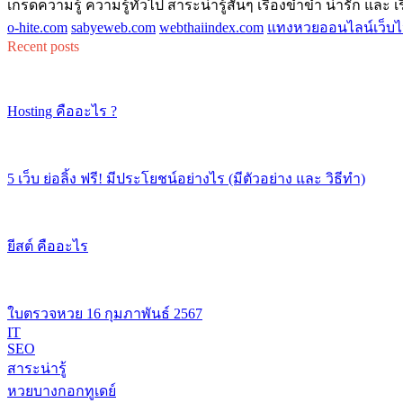
เกร็ดความรู้ ความรู้ทั่วไป สาระน่ารู้สั้นๆ เรื่องขำขำ น่ารัก และ เรื่
o-hite.com
sabyeweb.com
webthaiindex.com
แทงหวยออนไลน์เว็บไ
Recent posts
Hosting คืออะไร ?
5 เว็บ ย่อลิ้ง ฟรี! มีประโยชน์อย่างไร (มีตัวอย่าง และ วิธีทำ)
ยีสต์ คืออะไร
ใบตรวจหวย 16 กุมภาพันธ์ 2567
IT
SEO
สาระน่ารู้
หวยบางกอกทูเดย์