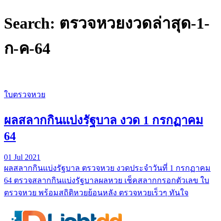
Search: ตรวจหวยงวดล่าสุด-1-
ก-ค-64
ใบตรวจหวย
ผลสลากกินแบ่งรัฐบาล งวด 1 กรกฏาคม
64
01 Jul 2021
ผลสลากกินแบ่งรัฐบาล ตรวจหวย งวดประจำวันที่ 1 กรกฏาคม
64 ตรวจสลากกินแบ่งรัฐบาลผลหวย เช็คสลากกรอกตัวเลข ใบ
ตรวจหวย พร้อมสถิติหวยย้อนหลัง ตรวจหวยเร็วๆ ทันใจ