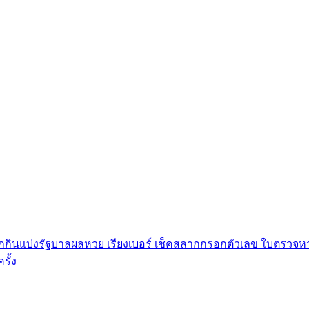
กินแบ่งรัฐบาลผลหวย เรียงเบอร์ เช็คสลากกรอกตัวเลข ใบตรวจหวย
ั้ง