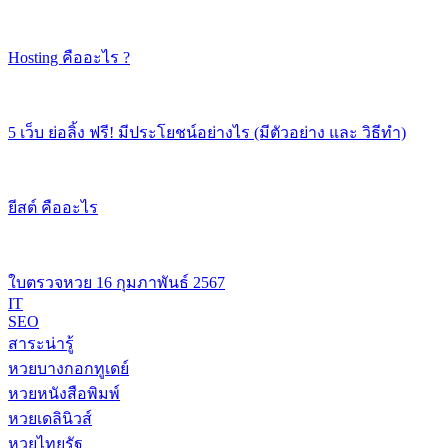
Hosting คืออะไร ?
5 เว็บ ย่อลิ้ง ฟรี! มีประโยชน์อย่างไร (มีตัวอย่าง และ วิธีทำ)
ยีสต์ คืออะไร
ใบตรวจหวย 16 กุมภาพันธ์ 2567
IT
SEO
สาระน่ารู้
หวยบางกอกทูเดย์
หวยหนังสือพิมพ์
หวยเดลินิวส์
หวยไทยรัฐ