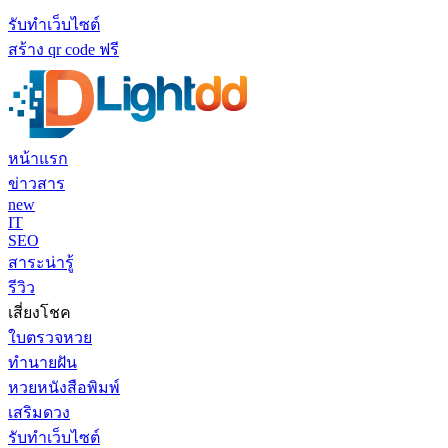
รับทำเว็บไซต์
สร้าง qr code ฟรี
หน้าแรก
ข่าวสาร
new
IT
SEO
สาระน่ารู้
รีวิว
เสี่ยงโชค
ใบตรวจหวย
ทำนายฝัน
หวยหนังสือพิมพ์
เสริมดวง
รับทำเว็บไซต์