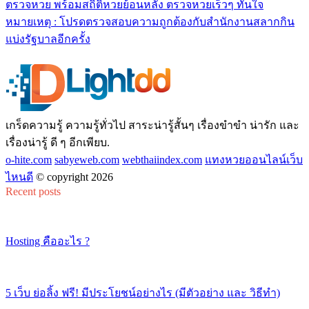
ตรวจหวย พร้อมสถิติหวยย้อนหลัง ตรวจหวยเร็วๆ ทันใจ
หมายเหตุ : โปรดตรวจสอบความถูกต้องกับสำนักงานสลากกิน
แบ่งรัฐบาลอีกครั้ง
เกร็ดความรู้ ความรู้ทั่วไป สาระน่ารู้สั้นๆ เรื่องขำขำ น่ารัก และ
เรื่องน่ารู้ ดี ๆ อีกเพียบ.
o-hite.com
sabyeweb.com
webthaiindex.com
แทงหวยออนไลน์เว็บ
ไหนดี
© copyright 2026
Recent posts
Hosting คืออะไร ?
5 เว็บ ย่อลิ้ง ฟรี! มีประโยชน์อย่างไร (มีตัวอย่าง และ วิธีทำ)