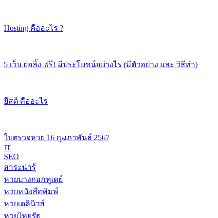
Hosting คืออะไร ?
5 เว็บ ย่อลิ้ง ฟรี! มีประโยชน์อย่างไร (มีตัวอย่าง และ วิธีทำ)
ยีสต์ คืออะไร
ใบตรวจหวย 16 กุมภาพันธ์ 2567
IT
SEO
สาระน่ารู้
หวยบางกอกทูเดย์
หวยหนังสือพิมพ์
หวยเดลินิวส์
หวยไทยรัฐ