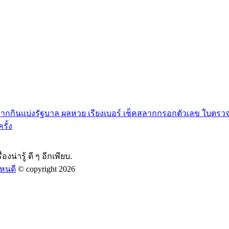
กกินแบ่งรัฐบาล ผลหวย เรียงเบอร์ เช็คสลากกรอกตัวเลข ใบตรวจห
ั้ง
องน่ารู้ ดี ๆ อีกเพียบ.
หนดี
© copyright 2026