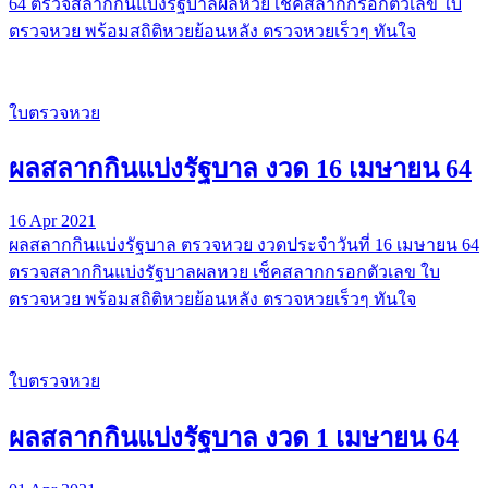
64 ตรวจสลากกินแบ่งรัฐบาลผลหวย เช็คสลากกรอกตัวเลข ใบ
ตรวจหวย พร้อมสถิติหวยย้อนหลัง ตรวจหวยเร็วๆ ทันใจ
ใบตรวจหวย
ผลสลากกินแบ่งรัฐบาล งวด 16 เมษายน 64
16 Apr 2021
ผลสลากกินแบ่งรัฐบาล ตรวจหวย งวดประจำวันที่ 16 เมษายน 64
ตรวจสลากกินแบ่งรัฐบาลผลหวย เช็คสลากกรอกตัวเลข ใบ
ตรวจหวย พร้อมสถิติหวยย้อนหลัง ตรวจหวยเร็วๆ ทันใจ
ใบตรวจหวย
ผลสลากกินแบ่งรัฐบาล งวด 1 เมษายน 64