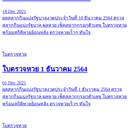
18 Dec 2021
ผลสลากกินแบ่งรัฐบาลงวดประจำวันที่ 16 ธันวาคม 2564 ตรวจ
สลากกินแบ่งรัฐบาล ผลหวย เช็คสลากกรอกตัวเลข ใบตรวจหวย
พร้อมสถิติหวยย้อนหลัง ตรวจหวยเร็วๆ ทันใจ
ใบตรวจหวย
ใบตรวจหวย 1 ธันวาคม 2564
01 Dec 2021
ผลสลากกินแบ่งรัฐบาลงวดประจำวันที่ 1 ธันวาคม 2564 ตรวจ
สลากกินแบ่งรัฐบาล ผลหวย เช็คสลากกรอกตัวเลข ใบตรวจหวย
พร้อมสถิติหวยย้อนหลัง ตรวจหวยเร็วๆ ทันใจ
ใบตรวจหวย