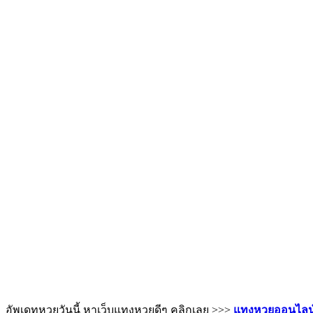
อัพเดทหวยวันนี้ หาเว็บแทงหวยดีๆ คลิกเลย >>>
แทงหวยออนไลน