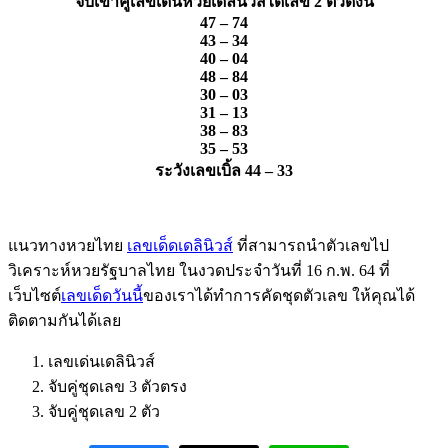
จับเข้าคู่เลขเด่นหวยเดลินิวส์ได้เลข 2 ตัวดังนี้
47 – 74
43 – 34
40 – 04
48 – 84
30 – 03
31 – 13
38 – 83
35 – 53
ระวังเลขเบิ้ล 44 – 33
แนวทางหวยไทย
เลขเด็ดเดลินิวส์
ที่สามารถนำตัวเลขไป
วิเคราะห์หวยรัฐบาลไทย ในงวดประจำวันที่ 16 ก.พ. 64 ที่
เว็บไซต์
เลขเด็ดวันนี้
ของเราได้ทำการคัดชุดตัวเลข ให้คุณได้
ติดตามกันได้เลย
เลขเด่นเดลินิวส์
จับคู่ชุดเลข 3 ตัวตรง
จับคู่ชุดเลข 2 ตัว