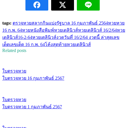
tags:
ตรวจหวย
สลากกินแบ่งรัฐบาล 16 กุมภาพันธ์ 2564
หวย
หวย
16 ก.พ. 64
หวยหนังสือพิมพ์
หวยเดลินิวส์
หวยเดลินิวส์ 16/2/64
หวย
เดลินิวส์16-2-64
หวยเดลินิวส์งวดวันที่ 16/2/64 งวดนี้ ล่าสุด
เลข
เด็ด
เลขเด็ด 16 ก.พ. 64
โค้งสุดท้ายหวยเดลินิวส์
Related posts
ใบตรวจหวย
ใบตรวจหวย 16 กุมภาพันธ์ 2567
ใบตรวจหวย
ใบตรวจหวย 1 กุมภาพันธ์ 2567