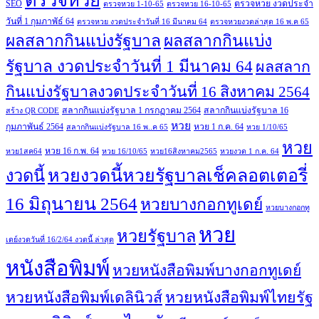
ตรวจหวย
SEO
ตรวจหวย งวดประจำ
ตรวจหวย 1-10-65
ตรวจหวย 16-10-65
วันที่ 1 กุมภาพัธ์ 64
ตรวจหวย งวดประจำวันที่ 16 มีนาคม 64
ตรวจหวยงวดล่าสุด 16 พ.ค 65
ผลสลากกินแบ่งรัฐบาล
ผลสลากกินแบ่ง
รัฐบาล งวดประจำวันที่ 1 มีนาคม 64
ผลสลาก
กินแบ่งรัฐบาลงวดประจำวันที่ 16 สิงหาคม 2564
สลากกินแบ่งรัฐบาล 1 กรกฏาคม 2564
สลากกินแบ่งรัฐบาล 16
สร้าง QR CODE
หวย
กุมภาพันธ์ 2564
หวย 1 ก.ค. 64
สลากกินแบ่งรัฐบาล 16 พ..ค 65
หวย 1/10/65
หวย
หวย 16 ก.พ. 64
หวย1สค64
หวย 16/10/65
หวย16สิงหาคม2565
หวยงวด 1 ก.ค. 64
หวยงวดนี้หวยรัฐบาลเช็คลอตเตอรี่
งวดนี้
16 มิถุนายน 2564
หวยบางกอกทูเดย์
หวยบางกอกทู
หวย
หวยรัฐบาล
เดย์งวดวันที่ 16/2/64 งวดนี้ ล่าสุด
หนังสือพิมพ์
หวยหนังสือพิมพ์บางกอกทูเดย์
หวยหนังสือพิมพ์เดลินิวส์
หวยหนังสือพิมพ์ไทยรัฐ