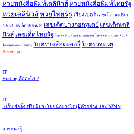
หวยหนังสือพิมพ์เดลินิวส์
หวยหนังสือพิมพ์ไทยรัฐ
หวยไทยรัฐ
หวยเดลินิวส์
เรียงเบอร์
เลขเด็ด
เลขเด็ด 1
เลขเด็ดบางกอกทูเดย์
เลขเด็ดเดลิ
ก.ค. 64
เลขเด็ด 16 ก.พ. 64
เลขเด็ดไทยรัฐ
นิวส์
โค้งสุดท้ายหวยบางกอกทูเดย์
โค้งสุดท้ายหวยเดลินิวส์
ใบตรวจล๊อตเตอรี่
ใบตรวจหวย
โค้งสุดท้ายหวยไทยรัฐ
Recent posts
IT
Hosting คืออะไร ?
IT
5 เว็บ ย่อลิ้ง ฟรี! มีประโยชน์อย่างไร (มีตัวอย่าง และ วิธีทำ)
สาระน่ารู้