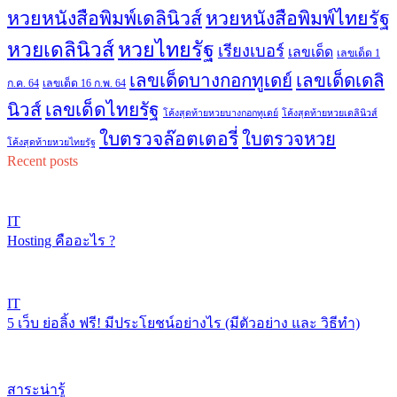
หวยหนังสือพิมพ์เดลินิวส์
หวยหนังสือพิมพ์ไทยรัฐ
หวยไทยรัฐ
หวยเดลินิวส์
เรียงเบอร์
เลขเด็ด
เลขเด็ด 1
เลขเด็ดบางกอกทูเดย์
เลขเด็ดเดลิ
ก.ค. 64
เลขเด็ด 16 ก.พ. 64
เลขเด็ดไทยรัฐ
นิวส์
โค้งสุดท้ายหวยบางกอกทูเดย์
โค้งสุดท้ายหวยเดลินิวส์
ใบตรวจล๊อตเตอรี่
ใบตรวจหวย
โค้งสุดท้ายหวยไทยรัฐ
Recent posts
IT
Hosting คืออะไร ?
IT
5 เว็บ ย่อลิ้ง ฟรี! มีประโยชน์อย่างไร (มีตัวอย่าง และ วิธีทำ)
สาระน่ารู้