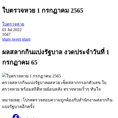
ใบตรวจหวย 1 กรกฏาคม 2565
ใบตรวจหวย
01 Jul 2022
1047
share
tweet
share
ผลสลากกินแบ่งรัฐบาล งวดประจำวันที่ 1
กรกฏาคม 65
ตรวจสลากกินแบ่งรัฐบาลผลหวย เช็คสลากกรอกตัวเลข ใบ
ตรวจหวย พร้อมสถิติหวยย้อนหลัง ตรวจหวยเร็วๆ ทันใจ
หมายเหตุ : โปรดตรวจสอบความถูกต้องกับสำนักงานสลากกิน
แบ่งรัฐบาลอีกครั้ง