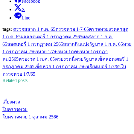
Facebook
X
Line
tags:
ตรวจสลาก 1 ก.ค. 65
ตรวจหวย 1-7-65
ตรวจหวยงวดล่าสุด
1 ก.ค. 65
ผลลอตเตอรี่ 1 กรกฏาคม 2565
ผลสลาก 1 ก.ค.
65
ลอตเตอรี่ 1 กรกฏาคม 2565
สลากกินแบ่งรัฐบาล 1 ก.ค. 65
หวย
1 กรกฏาคม 2565
หวย 1/7/65
หวย1กค65
หวย1กรกฏา
คม2565
หวยงวด 1 ก.ค. 65
หวยงวดนี้
หวยรัฐบาล
เช็คลอตเตอรี่ 1
กรกฏาคม 2565
เช็คหวย 1 กรกฏาคม 2565
เรียงเบอร์ 1/7/65
ใบ
ตรวจหวย 1/7/65
Related posts
เสี่ยงดวง
ใบตรวจหวย
ใบตรวจหวย 1 ตุลาคม 2566