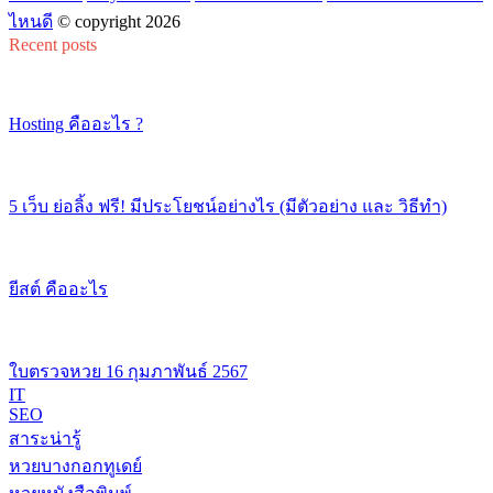
ไหนดี
© copyright 2026
Recent posts
Hosting คืออะไร ?
5 เว็บ ย่อลิ้ง ฟรี! มีประโยชน์อย่างไร (มีตัวอย่าง และ วิธีทำ)
ยีสต์ คืออะไร
ใบตรวจหวย 16 กุมภาพันธ์ 2567
IT
SEO
สาระน่ารู้
หวยบางกอกทูเดย์