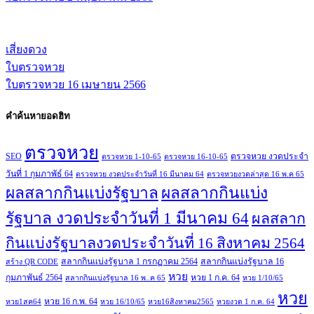
เสี่ยงดวง
ใบตรวจหวย
ใบตรวจหวย 16 เมษายน 2566
คำค้นหายอดฮิท
ตรวจหวย
SEO
ตรวจหวย งวดประจำ
ตรวจหวย 1-10-65
ตรวจหวย 16-10-65
วันที่ 1 กุมภาพัธ์ 64
ตรวจหวย งวดประจำวันที่ 16 มีนาคม 64
ตรวจหวยงวดล่าสุด 16 พ.ค 65
ผลสลากกินแบ่งรัฐบาล
ผลสลากกินแบ่ง
รัฐบาล งวดประจำวันที่ 1 มีนาคม 64
ผลสลาก
กินแบ่งรัฐบาลงวดประจำวันที่ 16 สิงหาคม 2564
สลากกินแบ่งรัฐบาล 1 กรกฏาคม 2564
สลากกินแบ่งรัฐบาล 16
สร้าง QR CODE
หวย
กุมภาพันธ์ 2564
หวย 1 ก.ค. 64
สลากกินแบ่งรัฐบาล 16 พ..ค 65
หวย 1/10/65
หวย
หวย 16 ก.พ. 64
หวย1สค64
หวย 16/10/65
หวย16สิงหาคม2565
หวยงวด 1 ก.ค. 64