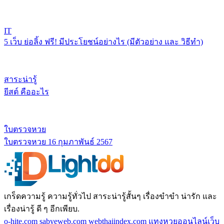
IT
5 เว็บ ย่อลิ้ง ฟรี! มีประโยชน์อย่างไร (มีตัวอย่าง และ วิธีทำ)
สาระน่ารู้
ยีสต์ คืออะไร
ใบตรวจหวย
ใบตรวจหวย 16 กุมภาพันธ์ 2567
เกร็ดความรู้ ความรู้ทั่วไป สาระน่ารู้สั้นๆ เรื่องขำขำ น่ารัก และ
เรื่องน่ารู้ ดี ๆ อีกเพียบ.
o-hite.com
sabyeweb.com
webthaiindex.com
แทงหวยออนไลน์เว็บ