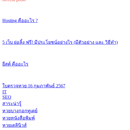
Hosting คืออะไร ?
5 เว็บ ย่อลิ้ง ฟรี! มีประโยชน์อย่างไร (มีตัวอย่าง และ วิธีทำ)
ยีสต์ คืออะไร
ใบตรวจหวย 16 กุมภาพันธ์ 2567
IT
SEO
สาระน่ารู้
หวยบางกอกทูเดย์
หวยหนังสือพิมพ์
หวยเดลินิวส์