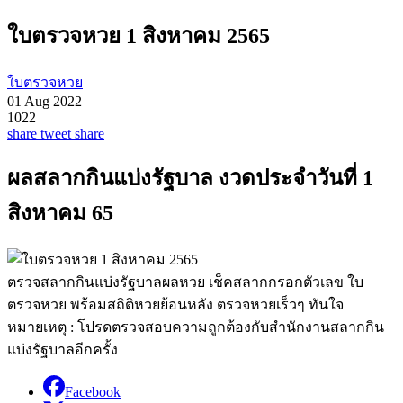
ใบตรวจหวย 1 สิงหาคม 2565
ใบตรวจหวย
01 Aug 2022
1022
share
tweet
share
ผลสลากกินแบ่งรัฐบาล งวดประจำวันที่ 1
สิงหาคม 65
ตรวจสลากกินแบ่งรัฐบาลผลหวย เช็คสลากกรอกตัวเลข ใบ
ตรวจหวย พร้อมสถิติหวยย้อนหลัง ตรวจหวยเร็วๆ ทันใจ
หมายเหตุ : โปรดตรวจสอบความถูกต้องกับสำนักงานสลากกิน
แบ่งรัฐบาลอีกครั้ง
Facebook