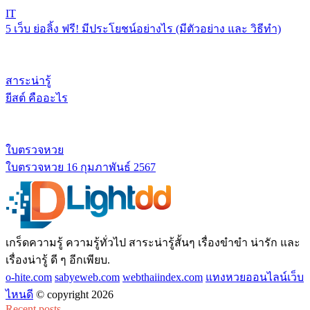
IT
5 เว็บ ย่อลิ้ง ฟรี! มีประโยชน์อย่างไร (มีตัวอย่าง และ วิธีทำ)
สาระน่ารู้
ยีสต์ คืออะไร
ใบตรวจหวย
ใบตรวจหวย 16 กุมภาพันธ์ 2567
เกร็ดความรู้ ความรู้ทั่วไป สาระน่ารู้สั้นๆ เรื่องขำขำ น่ารัก และ
เรื่องน่ารู้ ดี ๆ อีกเพียบ.
o-hite.com
sabyeweb.com
webthaiindex.com
แทงหวยออนไลน์เว็บ
ไหนดี
© copyright 2026
Recent posts