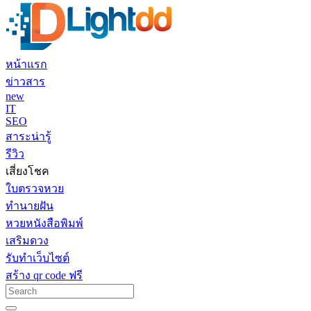
หน้าแรก
ข่าวสาร
new
IT
SEO
สาระน่ารู้
รีวิว
เสี่ยงโชค
ใบตรวจหวย
ทำนายฝัน
หวยหนังสือพิมพ์
เสริมดวง
รับทำเว็บไซต์
สร้าง qr code ฟรี