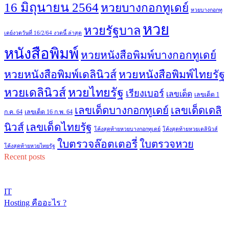
16 มิถุนายน 2564
หวยบางกอกทูเดย์
หวยบางกอกทู
หวย
หวยรัฐบาล
เดย์งวดวันที่ 16/2/64 งวดนี้ ล่าสุด
หนังสือพิมพ์
หวยหนังสือพิมพ์บางกอกทูเดย์
หวยหนังสือพิมพ์เดลินิวส์
หวยหนังสือพิมพ์ไทยรัฐ
หวยไทยรัฐ
หวยเดลินิวส์
เรียงเบอร์
เลขเด็ด
เลขเด็ด 1
เลขเด็ดบางกอกทูเดย์
เลขเด็ดเดลิ
ก.ค. 64
เลขเด็ด 16 ก.พ. 64
เลขเด็ดไทยรัฐ
นิวส์
โค้งสุดท้ายหวยบางกอกทูเดย์
โค้งสุดท้ายหวยเดลินิวส์
ใบตรวจล๊อตเตอรี่
ใบตรวจหวย
โค้งสุดท้ายหวยไทยรัฐ
Recent posts
IT
Hosting คืออะไร ?