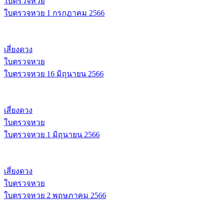
ใบตรวจหวย
ใบตรวจหวย 1 กรกฏาคม 2566
เสี่ยงดวง
ใบตรวจหวย
ใบตรวจหวย 16 มิถุนายน 2566
เสี่ยงดวง
ใบตรวจหวย
ใบตรวจหวย 1 มิถุนายน 2566
เสี่ยงดวง
ใบตรวจหวย
ใบตรวจหวย 2 พฤษภาคม 2566