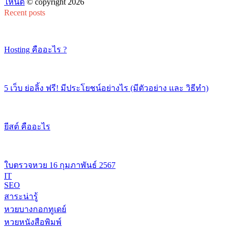
ไหนดี
© copyright 2026
Recent posts
Hosting คืออะไร ?
5 เว็บ ย่อลิ้ง ฟรี! มีประโยชน์อย่างไร (มีตัวอย่าง และ วิธีทำ)
ยีสต์ คืออะไร
ใบตรวจหวย 16 กุมภาพันธ์ 2567
IT
SEO
สาระน่ารู้
หวยบางกอกทูเดย์
หวยหนังสือพิมพ์