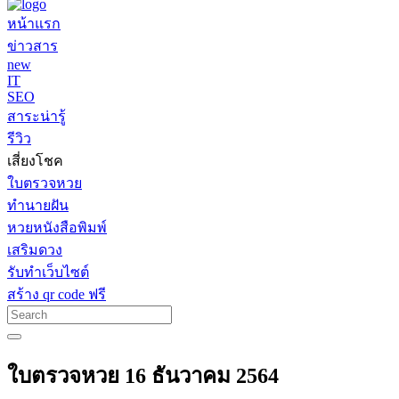
หน้าแรก
ข่าวสาร
new
IT
SEO
สาระน่ารู้
รีวิว
เสี่ยงโชค
ใบตรวจหวย
ทำนายฝัน
หวยหนังสือพิมพ์
เสริมดวง
รับทำเว็บไซต์
สร้าง qr code ฟรี
ใบตรวจหวย 16 ธันวาคม 2564