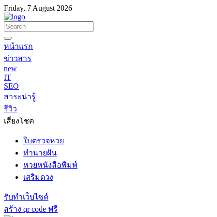
Friday, 7 August 2026
หน้าแรก
ข่าวสาร
new
IT
SEO
สาระน่ารู้
รีวิว
เสี่ยงโชค
ใบตรวจหวย
ทำนายฝัน
หวยหนังสือพิมพ์
เสริมดวง
รับทำเว็บไซต์
สร้าง qr code ฟรี