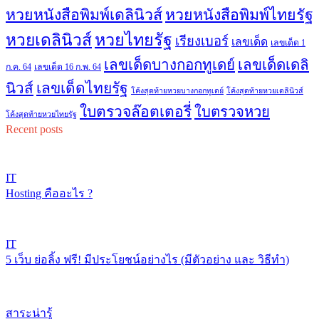
หวยหนังสือพิมพ์เดลินิวส์
หวยหนังสือพิมพ์ไทยรัฐ
หวยไทยรัฐ
หวยเดลินิวส์
เรียงเบอร์
เลขเด็ด
เลขเด็ด 1
เลขเด็ดบางกอกทูเดย์
เลขเด็ดเดลิ
ก.ค. 64
เลขเด็ด 16 ก.พ. 64
เลขเด็ดไทยรัฐ
นิวส์
โค้งสุดท้ายหวยบางกอกทูเดย์
โค้งสุดท้ายหวยเดลินิวส์
ใบตรวจล๊อตเตอรี่
ใบตรวจหวย
โค้งสุดท้ายหวยไทยรัฐ
Recent posts
IT
Hosting คืออะไร ?
IT
5 เว็บ ย่อลิ้ง ฟรี! มีประโยชน์อย่างไร (มีตัวอย่าง และ วิธีทำ)
สาระน่ารู้