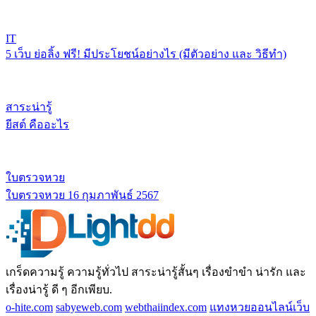
IT
5 เว็บ ย่อลิ้ง ฟรี! มีประโยชน์อย่างไร (มีตัวอย่าง และ วิธีทำ)
สาระน่ารู้
ยีสต์ คืออะไร
ใบตรวจหวย
ใบตรวจหวย 16 กุมภาพันธ์ 2567
เกร็ดความรู้ ความรู้ทั่วไป สาระน่ารู้สั้นๆ เรื่องขำขำ น่ารัก และ
เรื่องน่ารู้ ดี ๆ อีกเพียบ.
o-hite.com
sabyeweb.com
webthaiindex.com
แทงหวยออนไลน์เว็บ