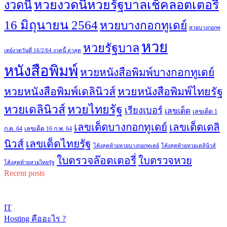
หวยงวดนี้หวยรัฐบาลเช็คลอตเตอรี่
งวดนี้
16 มิถุนายน 2564
หวยบางกอกทูเดย์
หวยบางกอกทู
หวย
หวยรัฐบาล
เดย์งวดวันที่ 16/2/64 งวดนี้ ล่าสุด
หนังสือพิมพ์
หวยหนังสือพิมพ์บางกอกทูเดย์
หวยหนังสือพิมพ์เดลินิวส์
หวยหนังสือพิมพ์ไทยรัฐ
หวยไทยรัฐ
หวยเดลินิวส์
เรียงเบอร์
เลขเด็ด
เลขเด็ด 1
เลขเด็ดบางกอกทูเดย์
เลขเด็ดเดลิ
ก.ค. 64
เลขเด็ด 16 ก.พ. 64
เลขเด็ดไทยรัฐ
นิวส์
โค้งสุดท้ายหวยบางกอกทูเดย์
โค้งสุดท้ายหวยเดลินิวส์
ใบตรวจล๊อตเตอรี่
ใบตรวจหวย
โค้งสุดท้ายหวยไทยรัฐ
Recent posts
IT
Hosting คืออะไร ?