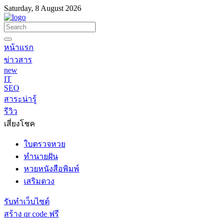
Saturday, 8 August 2026
หน้าแรก
ข่าวสาร
new
IT
SEO
สาระน่ารู้
รีวิว
เสี่ยงโชค
ใบตรวจหวย
ทำนายฝัน
หวยหนังสือพิมพ์
เสริมดวง
รับทำเว็บไซต์
สร้าง qr code ฟรี