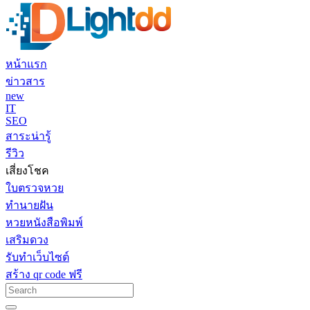
หน้าแรก
ข่าวสาร
new
IT
SEO
สาระน่ารู้
รีวิว
เสี่ยงโชค
ใบตรวจหวย
ทำนายฝัน
หวยหนังสือพิมพ์
เสริมดวง
รับทำเว็บไซต์
สร้าง qr code ฟรี