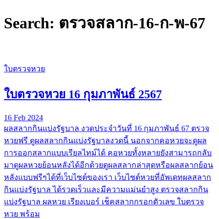
Search: ตรวจสลาก-16-ก-พ-67
ใบตรวจหวย
ใบตรวจหวย 16 กุมภาพันธ์ 2567
16 Feb 2024
ผลสลากกินแบ่งรัฐบาล งวดประจำวันที่ 16 กุมภาพันธ์ 67 ตรวจ
หวยฟรี ดูผลสลากกินแบ่งรัฐบาลงวดนี้ นอกจากคอหวยจะดูผล
การออกสลากแบบเรียลไทม์ได้ คอหวยทั้งหลายยังสามารถกลับ
มาดูผลหวยย้อนหลังได้อีกด้วยดูผลสลากล่าสุดหรือผลสลากย้อน
หลังแบบฟรีๆได้ที่เว็บไซต์ของเรา เว็บไซต์หวยที่อัพเดทผลสลาก
กินแบ่งรัฐบาล ได้รวดเร็วและมีความแม่นยำสูง ตรวจสลากกิน
แบ่งรัฐบาล ผลหวย เรียงเบอร์ เช็คสลากกรอกตัวเลข ใบตรวจ
หวย พร้อม