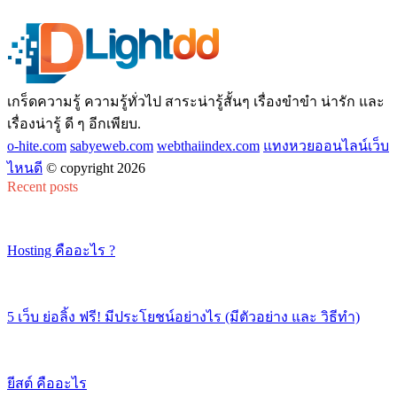
เกร็ดความรู้ ความรู้ทั่วไป สาระน่ารู้สั้นๆ เรื่องขำขำ น่ารัก และ
เรื่องน่ารู้ ดี ๆ อีกเพียบ.
o-hite.com
sabyeweb.com
webthaiindex.com
แทงหวยออนไลน์เว็บ
ไหนดี
© copyright 2026
Recent posts
Hosting คืออะไร ?
5 เว็บ ย่อลิ้ง ฟรี! มีประโยชน์อย่างไร (มีตัวอย่าง และ วิธีทำ)
ยีสต์ คืออะไร