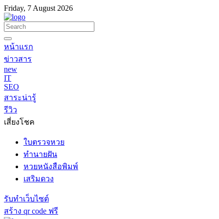
Friday, 7 August 2026
หน้าแรก
ข่าวสาร
new
IT
SEO
สาระน่ารู้
รีวิว
เสี่ยงโชค
ใบตรวจหวย
ทำนายฝัน
หวยหนังสือพิมพ์
เสริมดวง
รับทำเว็บไซต์
สร้าง qr code ฟรี